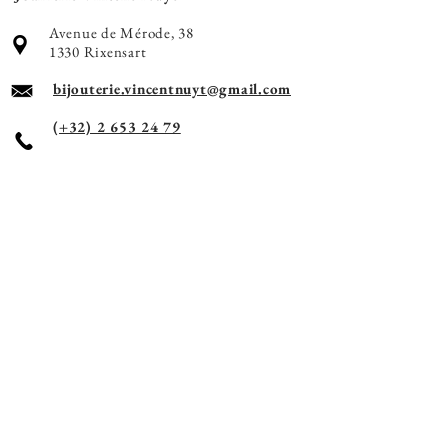
Avenue de Mérode, 38
1330 Rixensart
bijouterie.vincentnuyt@gmail.com
(+32) 2 653 24 79
Horaires d'ouverture
Mardi - Jeudi -
Vendredi
10h à 12h30 - 14h à 18h
Mercredi
Uniquement sur rendez-
vous
Samedi
10h à 18h