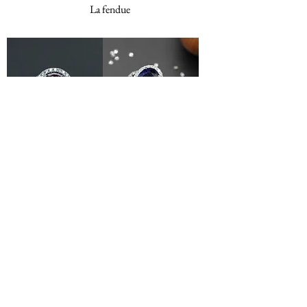
La fendue
Cyclone Rubis
Bague or blanc &
saphir